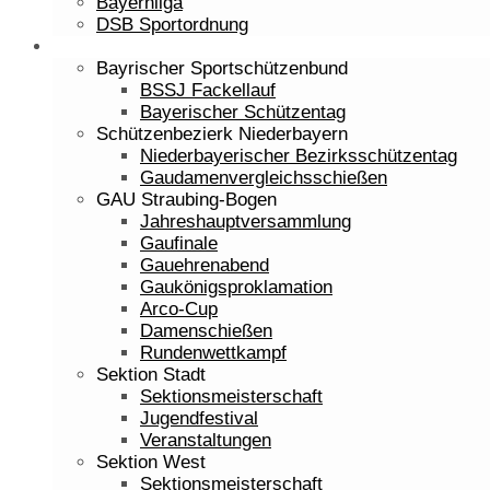
Bayernliga
DSB Sportordnung
Veranstaltungen
Bayrischer Sportschützenbund
BSSJ Fackellauf
Bayerischer Schützentag
Schützenbezierk Niederbayern
Niederbayerischer Bezirksschützentag
Gaudamenvergleichsschießen
GAU Straubing-Bogen
Jahreshauptversammlung
Gaufinale
Gauehrenabend
Gaukönigsproklamation
Arco-Cup
Damenschießen
Rundenwettkampf
Sektion Stadt
Sektionsmeisterschaft
Jugendfestival
Veranstaltungen
Sektion West
Sektionsmeisterschaft