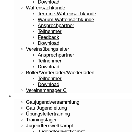
Download
Waffensachkunde
Termine-Waffensachkunde
Warum Waffensachkunde
Ansprechpartner
Teilnehmer
Feedback
Download
Vereinsübungsleiter
Ansprechpartner
Teilnehmer
Download
Böller/Vorderlader/Wiederladen
Teilnehmer
Download
Vereinsmanager C
Jugend
Gaujugendversammlung
Gau Jugendleitung
Übungsleitertraining
Trainingslager
Jugendfernwettkampf
Jugendfernwettkampf