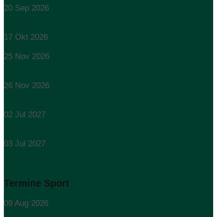
20 Sep 2026
Oktoberfest
Trachten- und
Schützenumzug
17 Okt 2026
GAUEHRENABEND
25 Nov 2026
Weihnachtsfeier Gaudamen
in Ittling
26 Nov 2026
Meisterehrung
des Schützenbezirkes
Niederbayern
02 Jul 2027
50 jähriges
Gründungsfest
Sportschützen Hankofen
03 Jul 2027
50 jähriges
Gründungsfest
Sportschützen Hankofen
Termine Sport
09 Aug 2026
Gaujugend-
Volksfestschießen