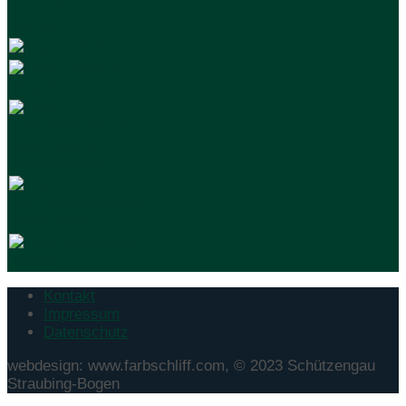
Kontakt
Impressum
Datenschutz
webdesign: www.farbschliff.com, © 2023 Schützengau
Straubing-Bogen