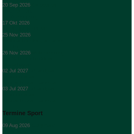
20 Sep 2026
Oktoberfest
Trachten- und
Schützenumzug
17 Okt 2026
GAUEHRENABEND
25 Nov 2026
Weihnachtsfeier Gaudamen
in Ittling
26 Nov 2026
Meisterehrung
des Schützenbezirkes
Niederbayern
02 Jul 2027
50 jähriges
Gründungsfest
Sportschützen Hankofen
03 Jul 2027
50 jähriges
Gründungsfest
Sportschützen Hankofen
Termine Sport
09 Aug 2026
Gaujugend-
Volksfestschießen