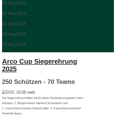
20 Aug 2026
DM
Gewehr/Pistole/Flinte
21 Aug 2026
DM
Gewehr/Pistole/Flinte
22 Aug 2026
DM
Gewehr/Pistole/Flinte
23 Aug 2026
DM
Gewehr/Pistole/Flinte
24 Aug 2026
DM
Gewehr/Pistole/Flinte
Arco Cup Siegerehrung
2025
250 Schützen - 70 Teams
Die Siegermannschaften mit Arcobräu Niederlassungsleiter Hans
Artmann, 2. Bürgermeister Manfred Schambeck und
1. Gauschützenmeister Roland Saller, 4. Gauschützenemeister
Reinhold Mayer.