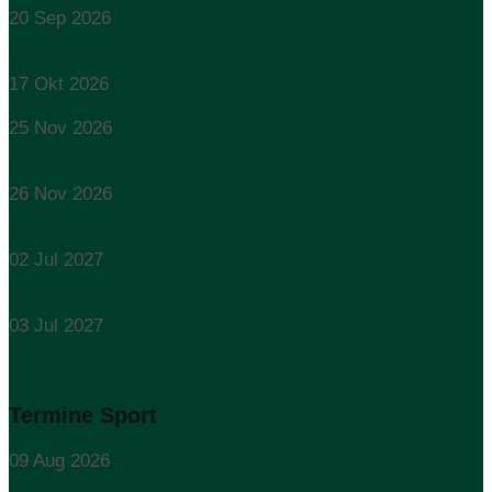
20 Sep 2026
Oktoberfest
Trachten- und
Schützenumzug
17 Okt 2026
GAUEHRENABEND
25 Nov 2026
Weihnachtsfeier Gaudamen
in Ittling
26 Nov 2026
Meisterehrung
des Schützenbezirkes
Niederbayern
02 Jul 2027
50 jähriges
Gründungsfest
Sportschützen Hankofen
03 Jul 2027
50 jähriges
Gründungsfest
Sportschützen Hankofen
Termine Sport
09 Aug 2026
Gaujugend-
Volksfestschießen