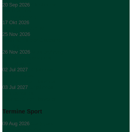
20 Sep 2026
Oktoberfest
Trachten- und
Schützenumzug
17 Okt 2026
GAUEHRENABEND
25 Nov 2026
Weihnachtsfeier Gaudamen
in Ittling
26 Nov 2026
Meisterehrung
des Schützenbezirkes
Niederbayern
02 Jul 2027
50 jähriges
Gründungsfest
Sportschützen Hankofen
03 Jul 2027
50 jähriges
Gründungsfest
Sportschützen Hankofen
Termine Sport
09 Aug 2026
Gaujugend-
Volksfestschießen