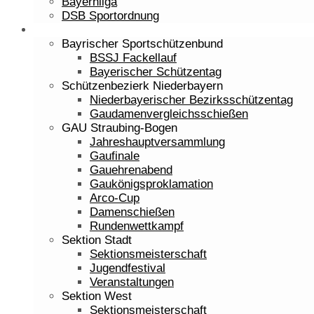
Bayernliga
DSB Sportordnung
Veranstaltungen
Bayrischer Sportschützenbund
BSSJ Fackellauf
Bayerischer Schützentag
Schützenbezierk Niederbayern
Niederbayerischer Bezirksschützentag
Gaudamenvergleichsschießen
GAU Straubing-Bogen
Jahreshauptversammlung
Gaufinale
Gauehrenabend
Gaukönigsproklamation
Arco-Cup
Damenschießen
Rundenwettkampf
Sektion Stadt
Sektionsmeisterschaft
Jugendfestival
Veranstaltungen
Sektion West
Sektionsmeisterschaft