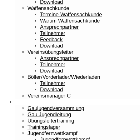
Download
Waffensachkunde
Termine-Waffensachkunde
Warum Waffensachkunde
Ansprechpartner
Teilnehmer
Feedback
Download
Vereinsübungsleiter
Ansprechpartner
Teilnehmer
Download
Böller/Vorderlader/Wiederladen
Teilnehmer
Download
Vereinsmanager C
Jugend
Gaujugendversammlung
Gau Jugendleitung
Übungsleitertraining
Trainingslager
Jugendfernwettkampf
Jugendfernwettkampf