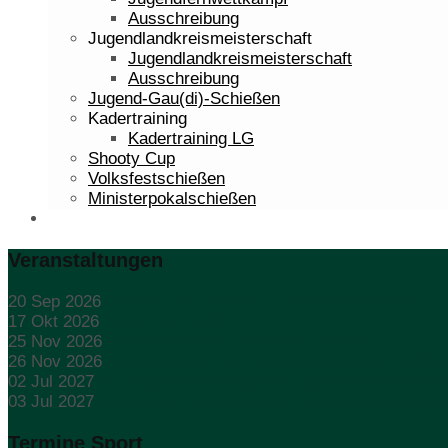
Ausschreibung
Jugendlandkreismeisterschaft
Jugendlandkreismeisterschaft
Ausschreibung
Jugend-Gau(di)-Schießen
Kadertraining
Kadertraining LG
Shooty Cup
Volksfestschießen
Ministerpokalschießen
Bilder
Veranstaltungen
20 Sep 2026
Oktoberfest Trachten- und Schützenumzug
17 Okt 2026
GAUEHRENABEND
25 Nov 2026
Weihnachtsfeier Gaudamen in Ittling
26 Nov 2026
Meisterehrung des Schützenbezirkes Nieder
02 Jul 2027
50 jähriges Gründungsfest Sportschützen Han
03 Jul 2027
50 jähriges Gründungsfest Sportschützen Han
Termine Sport