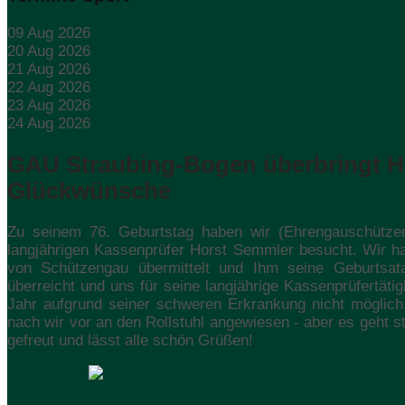
09 Aug 2026
Gaujugend-Volksfestschießen
20 Aug 2026
DM Gewehr/Pistole/Flinte
21 Aug 2026
DM Gewehr/Pistole/Flinte
22 Aug 2026
DM Gewehr/Pistole/Flinte
23 Aug 2026
DM Gewehr/Pistole/Flinte
24 Aug 2026
DM Gewehr/Pistole/Flinte
GAU Straubing-Bogen überbringt H
Glückwünsche
Zu seinem 76. Geburtstag haben wir (Ehrengauschütze
langjährigen Kassenprüfer Horst Semmler besucht. Wir h
von Schützengau übermittelt und Ihm seine Geburtsat
überreicht und uns für seine langjährige Kassenprüfertäti
Jahr aufgrund seiner schweren Erkrankung nicht möglich
nach wir vor an den Rollstuhl angewiesen - aber es geht s
gefreut und lässt alle schön Grüßen!